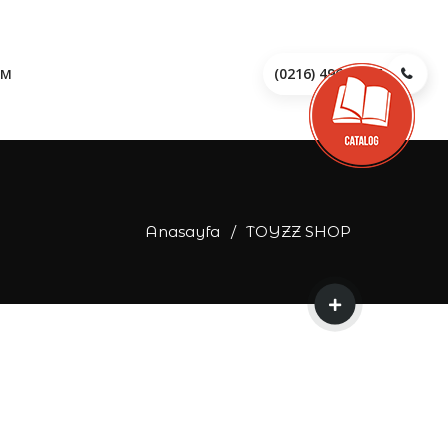
(0216) 496 28 95
İM
Anasayfa
TOYZZ SHOP